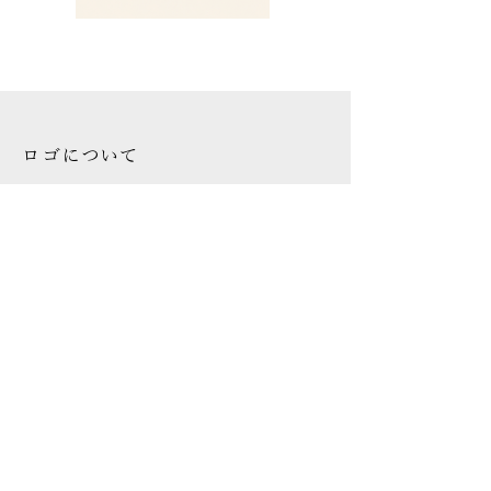
ロゴについて
メゾン・ド・柿崎のロゴには、女紋「五三
桐」をあしらっています。
先祖代々受け継がれてきた歴史や美意識、
そして今へと繋がるご縁への感謝の想いを
込め、
この紋を象徴として掲げています。
シグニチャーカラーには、日本の障子や土
壁を思わせるあたたかな生成りと、代表が
留学時代に深く影響を受けた、リッツ・パ